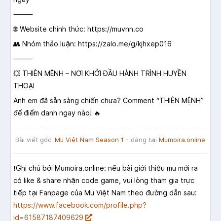
⸻
🌐 Website chính thức:
https://muvnn.co
👥 Nhóm thảo luận:
https://zalo.me/g/kjhxep016
⸻
💥 THIÊN MỆNH – NƠI KHỞI ĐẦU HÀNH TRÌNH HUYỀN
THOẠI
Anh em đã sẵn sàng chiến chưa? Comment “THIÊN MỆNH”
để điểm danh ngay nào! 🔥
Bài viết gốc:
Mu Việt Nam Season 1
- đăng tại
Mumoira.online
❗️Ghi chú bởi Mumoira.online: nếu bài giới thiệu mu mới ra
có like & share nhận code game, vui lòng tham gia trực
tiếp tại Fanpage của Mu Việt Nam theo đường dẫn sau:
https://www.facebook.com/profile.php?
id=61587187409629