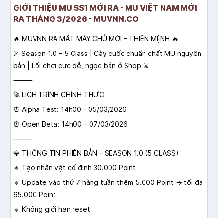
GIỚI THIỆU MU SS1 MỚI RA - MU VIỆT NAM MỚI
RA THÁNG 3/2026 - MUVNN.CO
🔥 MUVNN RA MẮT MÁY CHỦ MỚI – THIÊN MỆNH 🔥
⚔️ Season 1.0 – 5 Class | Cày cuốc chuẩn chất MU nguyên
bản | Lối chơi cực dễ, ngọc bán ở Shop ⚔️
⸻
🚀 LỊCH TRÌNH CHÍNH THỨC
⏰ Alpha Test: 14h00 - 05/03/2026
⏰ Open Beta: 14h00 – 07/03/2026
⸻
💎 THÔNG TIN PHIÊN BẢN – SEASON 1.0 (5 CLASS)
🔹 Tạo nhân vật cố định 30.000 Point
🔹 Update vào thứ 7 hàng tuần thêm 5.000 Point → tối đa
65.000 Point
🔹 Không giới hạn reset