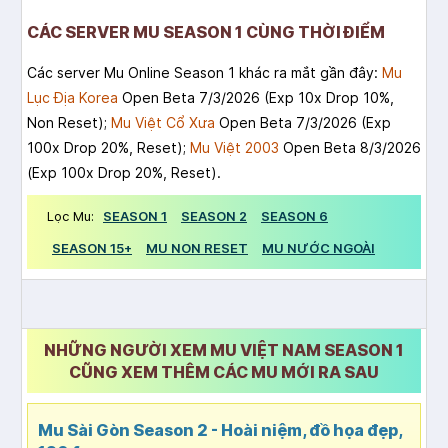
CÁC SERVER MU SEASON 1 CÙNG THỜI ĐIỂM
Các server Mu Online Season 1 khác ra mắt gần đây:
Mu
Lục Địa Korea
Open Beta 7/3/2026 (Exp 10x Drop 10%,
Non Reset);
Mu Việt Cổ Xưa
Open Beta 7/3/2026 (Exp
100x Drop 20%, Reset);
Mu Việt 2003
Open Beta 8/3/2026
(Exp 100x Drop 20%, Reset).
Lọc Mu:
SEASON 1
SEASON 2
SEASON 6
SEASON 15+
MU NON RESET
MU NƯỚC NGOÀI
NHỮNG NGƯỜI XEM MU VIỆT NAM SEASON 1
CŨNG XEM THÊM CÁC MU MỚI RA SAU
Mu Sài Gòn Season 2 - Hoài niệm, đồ họa đẹp,