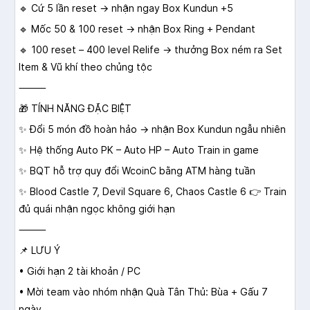
🔹 Cứ 5 lần reset → nhận ngay Box Kundun +5
🔹 Mốc 50 & 100 reset → nhận Box Ring + Pendant
🔹 100 reset – 400 level Relife → thưởng Box ném ra Set
Item & Vũ khí theo chủng tộc
⸻
🎁 TÍNH NĂNG ĐẶC BIỆT
✨ Đổi 5 món đồ hoàn hảo → nhận Box Kundun ngẫu nhiên
✨ Hệ thống Auto PK – Auto HP – Auto Train in game
✨ BQT hỗ trợ quy đổi WcoinC bằng ATM hàng tuần
✨ Blood Castle 7, Devil Square 6, Chaos Castle 6 👉 Train
đủ quái nhận ngọc không giới hạn
⸻
📌 LƯU Ý
• Giới hạn 2 tài khoản / PC
• Mời team vào nhóm nhận Quà Tân Thủ: Bùa + Gấu 7
ngày