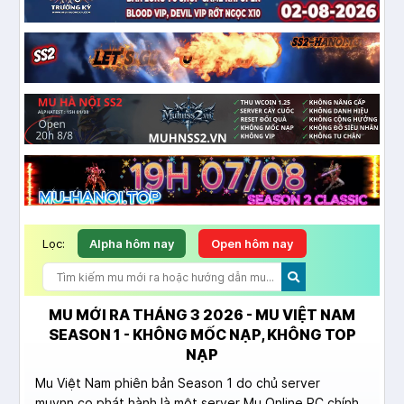
Lọc:
Alpha hôm nay
Open hôm nay
MU MỚI RA THÁNG 3 2026 - MU VIỆT NAM
SEASON 1 - KHÔNG MỐC NẠP, KHÔNG TOP
NẠP
Mu Việt Nam phiên bản Season 1 do chủ server
muvnn.co phát hành là một server Mu Online PC chính