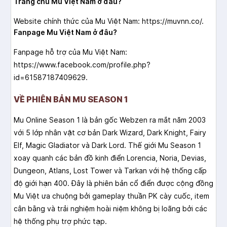
Trang chủ Mu Việt Nam ở đâu?
Website chính thức của Mu Việt Nam: https://muvnn.co/.
Fanpage Mu Việt Nam ở đâu?
Fanpage hỗ trợ của Mu Việt Nam:
https://www.facebook.com/profile.php?
id=61587187409629.
VỀ PHIÊN BẢN MU SEASON 1
Mu Online Season 1 là bản gốc Webzen ra mắt năm 2003
với 5 lớp nhân vật cơ bản Dark Wizard, Dark Knight, Fairy
Elf, Magic Gladiator và Dark Lord. Thế giới Mu Season 1
xoay quanh các bản đồ kinh điển Lorencia, Noria, Devias,
Dungeon, Atlans, Lost Tower và Tarkan với hệ thống cấp
độ giới hạn 400. Đây là phiên bản cổ điển được cộng đồng
Mu Việt ưa chuộng bởi gameplay thuần PK cày cuốc, item
cân bằng và trải nghiệm hoài niệm không bị loãng bởi các
hệ thống phụ trợ phức tạp.