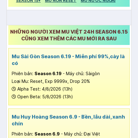
SEASON 15+
MU NON RESET
MU NƯỚC NGOÀI
NHỮNG NGƯỜI XEM MU VIỆT 24H SEASON 6.15
CŨNG XEM THÊM CÁC MU MỚI RA SAU
Mu Sài Gòn Season 6.19 - Miễn phí 99%,cày là
có
Phiên bản:
Season 6.19
- Máy chủ: Sàigòn
Loại Mu: Reset, Exp 9999x, Drop 20%
Alpha Test: 4/8/2026 (13h)
Open Beta: 5/8/2026 (13h)
Mu Huy Hoàng Season 6.9 - Bền, lâu dài, xanh
chín
Phiên bản:
Season 6.9
- Máy chủ: Đại Việt