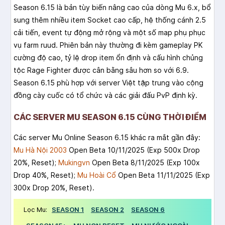
Season 6.15 là bản tùy biến nâng cao của dòng Mu 6.x, bổ
sung thêm nhiều item Socket cao cấp, hệ thống cánh 2.5
cải tiến, event tự động mở rộng và một số map phụ phục
vụ farm ruud. Phiên bản này thường đi kèm gameplay PK
cường độ cao, tỷ lệ drop item ổn định và cấu hình chủng
tộc Rage Fighter được cân bằng sâu hơn so với 6.9.
Season 6.15 phù hợp với server Việt tập trung vào cộng
đồng cày cuốc có tổ chức và các giải đấu PvP định kỳ.
CÁC SERVER MU SEASON 6.15 CÙNG THỜI ĐIỂM
Các server Mu Online Season 6.15 khác ra mắt gần đây:
Mu Hà Nội 2003
Open Beta 10/11/2025 (Exp 500x Drop
20%, Reset);
Mukingvn
Open Beta 8/11/2025 (Exp 100x
Drop 40%, Reset);
Mu Hoài Cổ
Open Beta 11/11/2025 (Exp
300x Drop 20%, Reset).
Lọc Mu:
SEASON 1
SEASON 2
SEASON 6