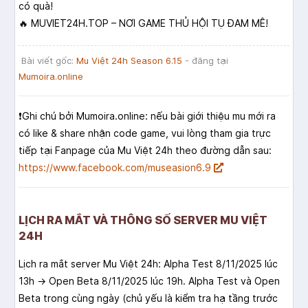
có quà!
🔥 MUVIET24H.TOP – NƠI GAME THỦ HỘI TỤ ĐAM MÊ!
Bài viết gốc:
Mu Việt 24h Season 6.15
- đăng tại
Mumoira.online
❗️Ghi chú bởi Mumoira.online: nếu bài giới thiệu mu mới ra
có like & share nhận code game, vui lòng tham gia trực
tiếp tại Fanpage của Mu Việt 24h theo đường dẫn sau:
https://www.facebook.com/museasion6.9
LỊCH RA MẮT VÀ THÔNG SỐ SERVER MU VIỆT
24H
Lịch ra mắt server Mu Việt 24h: Alpha Test 8/11/2025 lúc
13h → Open Beta 8/11/2025 lúc 19h. Alpha Test và Open
Beta trong cùng ngày (chủ yếu là kiểm tra hạ tầng trước