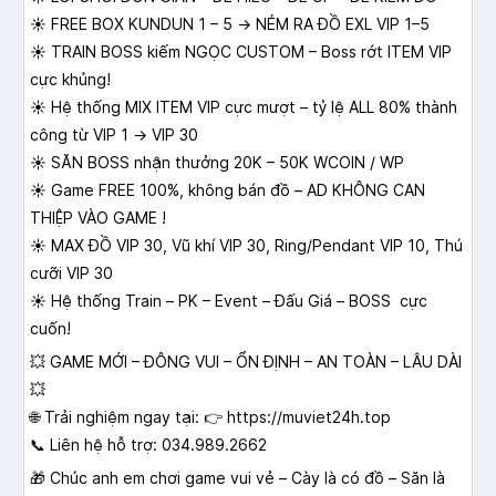
☀ FREE BOX KUNDUN 1 – 5 → NÉM RA ĐỒ EXL VIP 1–5
☀ TRAIN BOSS kiếm NGỌC CUSTOM – Boss rớt ITEM VIP
cực khủng!
☀ Hệ thống MIX ITEM VIP cực mượt – tỷ lệ ALL 80% thành
công từ VIP 1 → VIP 30
☀ SĂN BOSS nhận thưởng 20K – 50K WCOIN / WP
☀ Game FREE 100%, không bán đồ – AD KHÔNG CAN
THIỆP VÀO GAME !
☀ MAX ĐỒ VIP 30, Vũ khí VIP 30, Ring/Pendant VIP 10, Thú
cưỡi VIP 30
☀ Hệ thống Train – PK – Event – Đấu Giá – BOSS cực
cuốn!
💥 GAME MỚI – ĐÔNG VUI – ỔN ĐỊNH – AN TOÀN – LÂU DÀI
💥
🌐 Trải nghiệm ngay tại: 👉 https://muviet24h.top
📞 Liên hệ hỗ trợ: 034.989.2662
🎁 Chúc anh em chơi game vui vẻ – Cày là có đồ – Săn là