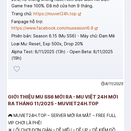
Game free 100%. Đã mở cửa hơn 9 tháng.
Trang chủ:
https://muviet24h.top
Fanpage hỗ trợ:
https://www.facebook.com/museasion6.9
Phiên bản: Season 6.15 (Mu SS6) - Máy chủ: Đam Mê
Loại Mu: Reset, Exp 500x, Drop 20%
Alpha Test: 8/11/2025 (13h) - Open Beta: 8/11/2025
(19h)
8/11/2025
GIỚI THIỆU MU SS6 MỚI RA - MU VIỆT 24H MỚI
RA THÁNG 11/2025 - MUVIET24H.TOP
🎮 MUVIET24H.TOP – SERVER MỚI RA MẮT – FREE FULL
VIP CHƠI LÀ PHÊ!
☀ LỐI CHƠI ĐƠN GIẢN – DỄ HIỂU – DỄ UP – DỄ KIẾM ĐỒ